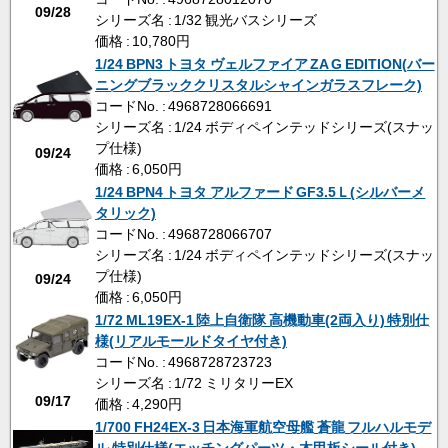
09/28
シリーズ名 : 1/32 観光バスシリーズ
価格 : 10,780円
1/24 BPN3 トヨタ ヴェルファイア ZA G EDITION(バー
ニングブラッククリスタルシャインガラスフレーク)
コードNo. : 4968728066691
シリーズ名 : 1/24 ボディペインテッドシリーズ(スナッ
プ仕様)
09/24
価格 : 6,050円
1/24 BPN4 トヨタ アルファード GF3.5Ｌ(シルバーメ
タリック)
コードNo. : 4968728066707
シリーズ名 : 1/24 ボディペインテッドシリーズ(スナッ
プ仕様)
09/24
価格 : 6,050円
1/72 ML19EX-1 陸上自衛隊 高機動車(2両入り) 特別仕
様(リアルモールドタイヤ付き)
コードNo. : 4968728723723
シリーズ名 : 1/72 ミリタリーEX
09/17
価格 : 4,290円
1/700 FH24EX-3 日本海軍航空母艦 蒼龍 フルハルモデ