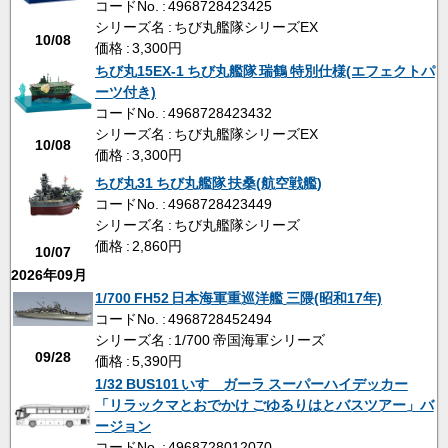
コードNo. : 4968728423425
シリーズ名 : ちび丸艦隊シリーズEX
10/08
価格 : 3,300円
ちび丸15EX-1 ちび丸艦隊 瑞鶴 特別仕様(エフェクトパ
ーツ付き)
コードNo. : 4968728423432
シリーズ名 : ちび丸艦隊シリーズEX
10/08
価格 : 3,300円
ちび丸31 ちび丸艦隊 扶桑(航空戦艦)
コードNo. : 4968728423449
シリーズ名 : ちび丸艦隊シリーズ
価格 : 2,860円
10/07
2026年09月
1/700 FH52 日本海軍重巡洋艦 三隈(昭和17年)
コードNo. : 4968728452494
シリーズ名 : 1/700 帝国海軍シリーズ
09/28
価格 : 5,390円
1/32 BUS101 いすゞガーラ スーパーハイデッカー
「リラックマとおでかけ ごゆるりはとバスツアー」バ
ージョン
コードNo. : 4968728012070