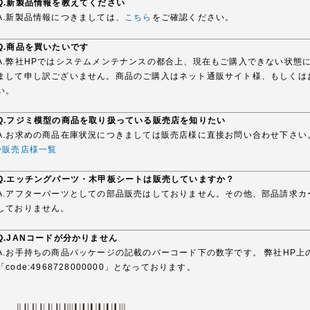
Q.新製品情報を教えてください
A.新製品情報につきましては、
こちら
をご確認ください。
Q.商品を買いたいです
A.弊社HPではシステムメンテナンスの都合上、現在もご購入できない状態
まして申し訳ございません。商品のご購入はネット通販サイト様、もしくは
い。
Q.フジミ模型の商品を取り扱っている販売店を知りたい
A.お求めの商品在庫状況につきましては販売店様に直接お問い合わせ下さい
>販売店様一覧
Q.エッチングパーツ・木甲板シートは販売していますか？
A.アフターパーツとしての部品販売はしておりません。その他、部品請求
しておりません。
Q.JANコードが分かりません
A.お手持ちの商品パッケージの記載のバーコード下の数字です。 弊社HP上
「code:4968728000000」となっております。