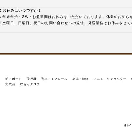
Q.お休みはいつですか？
A.年末年始・GW・お盆期間はお休みをいただいております。休業のお知ら
※土曜日、日曜日、祝日のお問い合わせへの返信、発送業務はお休みさせて
イ
船・ボート
飛行機
列車・モノレール
名城・建物
アニメ・キャラクター
ー
完成品
総合カタログ