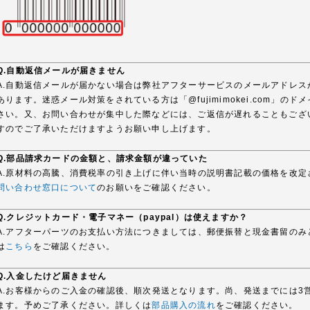
Q.自動返信メールが届きません
A.自動返信メールが届かない場合は弊社アフターサービスのメールアドレ
あります。迷惑メール対策をされている方は「@fujimimokei.com」
さい。又、お問い合わせが集中した際などには、ご返信が遅れることもござ
すのでご了承いただけますようお願い申し上げます。
Q.部品請求カードの金額と、請求金額が違っていた
A.原材料の高騰、消費税率の引き上げに伴い当時の説明書記載の価格を改定
問い合わせ窓口について
のお願いをご確認ください。
Q.クレジットカード・電子マネー（paypal）は使えますか？
A.アフターパーツのお支払い方法につきましては、郵便振替と現金書留の
は
こちら
をご確認ください。
Q.入金したけど届きません
A.お客様からのご入金の確認後、順次発送となります。尚、発送までには3
ます。予めご了承ください。詳しくは
部品購入の流れ
をご確認ください。