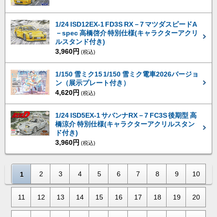
1/24 ISD12EX-1 FD3S RX－7 マツダスピードA
－spec 高橋啓介 特別仕様(キャラクターアクリ
ルスタンド付き)
3,960円
(税込)
1/150 雪ミク15 1/150 雪ミク電車2026バージョ
ン（展示プレート付き）
4,620円
(税込)
1/24 ISD5EX-1 サバンナRX－7 FC3S 後期型 高
橋涼介 特別仕様(キャラクターアクリルスタン
ド付き)
3,960円
(税込)
2
3
4
5
6
7
8
9
10
1
11
12
13
14
15
16
17
18
19
20